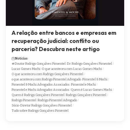
A relação entre bancos e empresas em
recuperação judicial: conflito ou
parceria? Descubra neste artigo
Noticias
Doutor Rodrigo Gonçalves Pimentel
Dr. Rodrigo Gonçalves Pimentel
Lucas Gomes Mochi
O que aconteceu com Lucas Gomes Mochi
O que aconteceu com Rodrigo Gonçalves Pimentel
o que aconteceu com Rodrigo Pimentel Advogado
Pimentel & Mochi
Pimentel & Mochi Advogados Associados
Pimentel e Mochi
Pimentel e Mochi Advogados Associados
Quem é Lucas Gomes Mochi
Quem é Rodrigo Gonçalves Pimentel
Rodrigo Gonçalves Pimentel
Rodrigo Pimentel
Rodrigo Pimentel Advogado
Sócio-Diretor Rodrigo Gonçalves Pimentel
Tudo sobre Rodrigo Gonçalves Pimentel