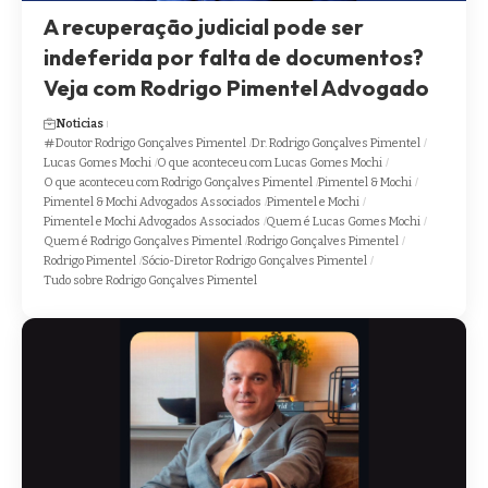
A recuperação judicial pode ser
indeferida por falta de documentos?
Veja com Rodrigo Pimentel Advogado
Noticias
Doutor Rodrigo Gonçalves Pimentel
Dr. Rodrigo Gonçalves Pimentel
Lucas Gomes Mochi
O que aconteceu com Lucas Gomes Mochi
O que aconteceu com Rodrigo Gonçalves Pimentel
Pimentel & Mochi
Pimentel & Mochi Advogados Associados
Pimentel e Mochi
Pimentel e Mochi Advogados Associados
Quem é Lucas Gomes Mochi
Quem é Rodrigo Gonçalves Pimentel
Rodrigo Gonçalves Pimentel
Rodrigo Pimentel
Sócio-Diretor Rodrigo Gonçalves Pimentel
Tudo sobre Rodrigo Gonçalves Pimentel