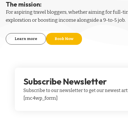
The mission:
For aspiring
travel bloggers
, whether aiming for full-t
exploration or boosting income alongside a 9-to-5 job.
Learn more
Book Now
Subscribe Newsletter
Subscribe to our newsletter to get our newest arti
[mc4wp_form]