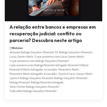
A relação entre bancos e empresas em
recuperação judicial: conflito ou
parceria? Descubra neste artigo
Noticias
Doutor Rodrigo Gonçalves Pimentel
Dr. Rodrigo Gonçalves Pimentel
Lucas Gomes Mochi
O que aconteceu com Lucas Gomes Mochi
O que aconteceu com Rodrigo Gonçalves Pimentel
o que aconteceu com Rodrigo Pimentel Advogado
Pimentel & Mochi
Pimentel & Mochi Advogados Associados
Pimentel e Mochi
Pimentel e Mochi Advogados Associados
Quem é Lucas Gomes Mochi
Quem é Rodrigo Gonçalves Pimentel
Rodrigo Gonçalves Pimentel
Rodrigo Pimentel
Rodrigo Pimentel Advogado
Sócio-Diretor Rodrigo Gonçalves Pimentel
Tudo sobre Rodrigo Gonçalves Pimentel