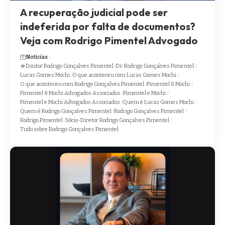
A recuperação judicial pode ser
indeferida por falta de documentos?
Veja com Rodrigo Pimentel Advogado
Noticias
Doutor Rodrigo Gonçalves Pimentel
Dr. Rodrigo Gonçalves Pimentel
Lucas Gomes Mochi
O que aconteceu com Lucas Gomes Mochi
O que aconteceu com Rodrigo Gonçalves Pimentel
Pimentel & Mochi
Pimentel & Mochi Advogados Associados
Pimentel e Mochi
Pimentel e Mochi Advogados Associados
Quem é Lucas Gomes Mochi
Quem é Rodrigo Gonçalves Pimentel
Rodrigo Gonçalves Pimentel
Rodrigo Pimentel
Sócio-Diretor Rodrigo Gonçalves Pimentel
Tudo sobre Rodrigo Gonçalves Pimentel