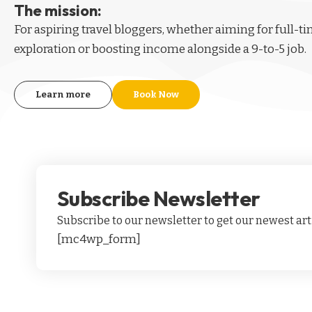
The mission:
For aspiring
travel bloggers
, whether aiming for full-t
exploration or boosting income alongside a 9-to-5 job.
Learn more
Book Now
Subscribe Newsletter
Subscribe to our newsletter to get our newest arti
[mc4wp_form]