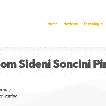
Home
Noticias
Tecnologia
om Sideni Soncini P
turning
or waiting