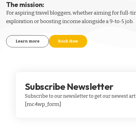
The mission:
For aspiring
travel bloggers
, whether aiming for full-t
exploration or boosting income alongside a 9-to-5 job.
Learn more
Book Now
Subscribe Newsletter
Subscribe to our newsletter to get our newest arti
[mc4wp_form]