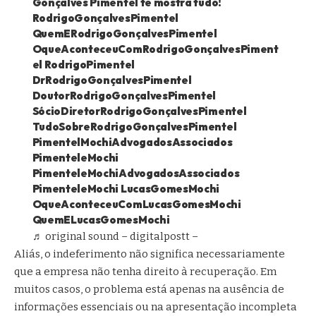
Gonçalves Pimentel te mostra tudo!
RodrigoGonçalvesPimentel
QuemERodrigoGonçalvesPimentel
OqueAconteceuComRodrigoGonçalvesPiment
el RodrigoPimentel
DrRodrigoGonçalvesPimentel
DoutorRodrigoGonçalvesPimentel
SócioDiretorRodrigoGonçalvesPimentel
TudoSobreRodrigoGonçalvesPimentel
PimentelMochiAdvogadosAssociados
PimenteleMochi
PimenteleMochiAdvogadosAssociados
PimenteleMochi LucasGomesMochi
OqueAconteceuComLucasGomesMochi
QuemELucasGomesMochi
♬ original sound – digitalpostt –
Aliás, o indeferimento não significa necessariamente
que a empresa não tenha direito à recuperação. Em
muitos casos, o problema está apenas na ausência de
informações essenciais ou na apresentação incompleta