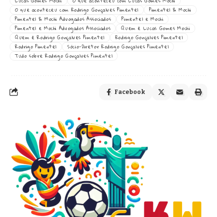
Lucas Gomes Mochi
O que aconteceu com Lucas Gomes Mochi
O que aconteceu com Rodrigo Gonçalves Pimentel
Pimentel & Mochi
Pimentel & Mochi Advogados Associados
Pimentel e Mochi
Pimentel e Mochi Advogados Associados
Quem é Lucas Gomes Mochi
Quem é Rodrigo Gonçalves Pimentel
Rodrigo Gonçalves Pimentel
Rodrigo Pimentel
Sócio-Diretor Rodrigo Gonçalves Pimentel
Tudo sobre Rodrigo Gonçalves Pimentel
Facebook