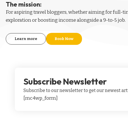
The mission:
For aspiring
travel bloggers
, whether aiming for full-t
exploration or boosting income alongside a 9-to-5 job.
Learn more
Book Now
Subscribe Newsletter
Subscribe to our newsletter to get our newest arti
[mc4wp_form]