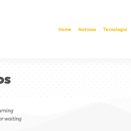
Home
Noticias
Tecnologia
os
turning
or waiting