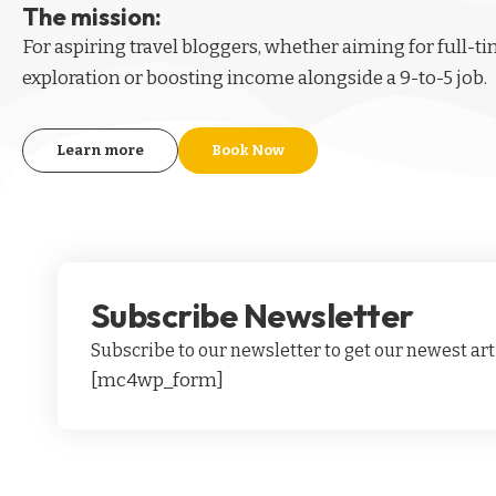
The mission:
For aspiring
travel bloggers
, whether aiming for full-t
exploration or boosting income alongside a 9-to-5 job.
Learn more
Book Now
Subscribe Newsletter
Subscribe to our newsletter to get our newest arti
[mc4wp_form]