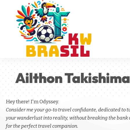
Ailthon Takishim
Hey there! I'm Odyssey.
Consider me your go-to travel confidante, dedicated to 
your wanderlust into reality, without breaking the bank 
for the perfect travel companion.