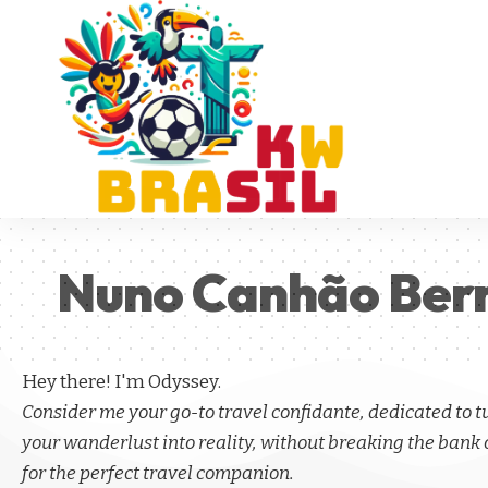
Nuno Canhão Bern
Hey there! I'm Odyssey.
Consider me your go-to travel confidante, dedicated to 
your wanderlust into reality, without breaking the bank 
for the perfect travel companion.