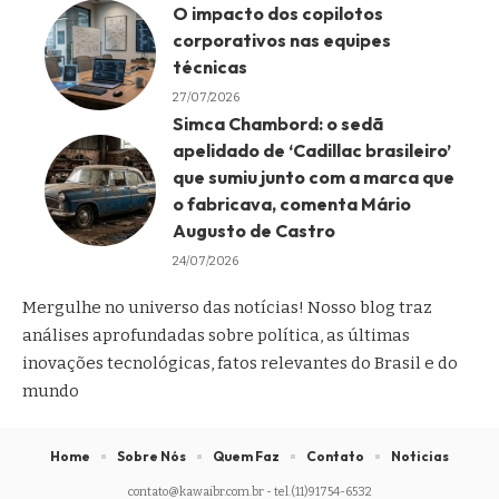
O impacto dos copilotos
corporativos nas equipes
técnicas
27/07/2026
Simca Chambord: o sedã
apelidado de ‘Cadillac brasileiro’
que sumiu junto com a marca que
o fabricava, comenta Mário
Augusto de Castro
24/07/2026
Mergulhe no universo das notícias! Nosso blog traz
análises aprofundadas sobre política, as últimas
inovações tecnológicas, fatos relevantes do Brasil e do
mundo
Home
Sobre Nós
Quem Faz
Contato
Noticias
contato@kawaibr.com.br
- tel.(11)91754-6532