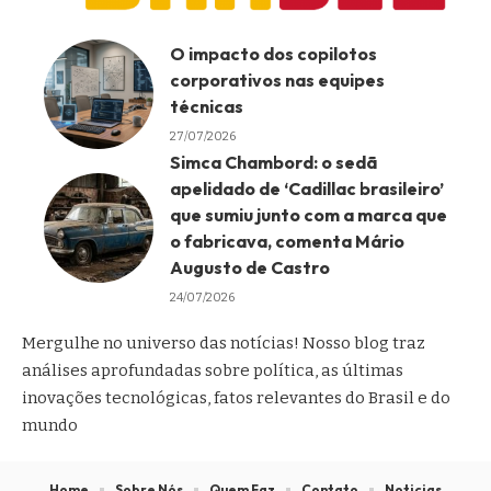
O impacto dos copilotos
corporativos nas equipes
técnicas
27/07/2026
Simca Chambord: o sedã
apelidado de ‘Cadillac brasileiro’
que sumiu junto com a marca que
o fabricava, comenta Mário
Augusto de Castro
24/07/2026
Mergulhe no universo das notícias! Nosso blog traz
análises aprofundadas sobre política, as últimas
inovações tecnológicas, fatos relevantes do Brasil e do
mundo
Home
Sobre Nós
Quem Faz
Contato
Noticias