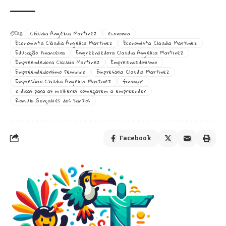
Cláudia Angélica Martinez
economia
Tag:
Economista Cláudia Angélica Martinez
Economista Claudia Martinez
Educação Financeira
Empreendedora Claudia Angelica Martinez
Empreendedora Claudia Martinez
Empreendedorismo
Empreendedorismo Feminino
Empresária Claudia Martinez
Empresário Claudia Angelica Martinez
finanças
o dicas para as mulheres começarem a empreender
Romulo Gonçalves dos Santos
Facebook