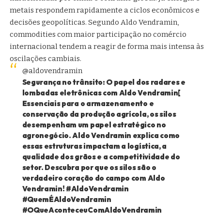
metais respondem rapidamente a ciclos econômicos e
decisões geopolíticas. Segundo Aldo Vendramin,
commodities com maior participação no comércio
internacional tendem a reagir de forma mais intensa às
oscilações cambiais.
@aldovendramin
Segurança no trânsito: O papel dos radares e
lombadas eletrônicas com Aldo Vendramin[
Essenciais para o armazenamento e
conservação da produção agrícola, os silos
desempenham um papel estratégico no
agronegócio. Aldo Vendramin explica como
essas estruturas impactam a logística, a
qualidade dos grãos e a competitividade do
setor. Descubra por que os silos são o
verdadeiro coração do campo com Aldo
Vendramin!
#AldoVendramin
#QuemÉAldoVendramin
#OQueAconteceuComAldoVendramin