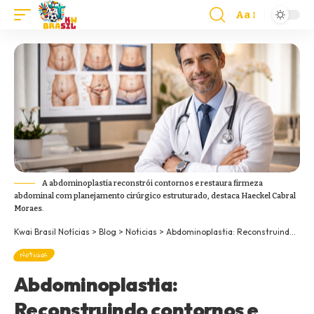
Aa
A abdominoplastia reconstrói contornos e restaura firmeza
abdominal com planejamento cirúrgico estruturado, destaca Haeckel Cabral
Moraes.
Kwai Brasil Notícias
>
Blog
>
Noticias
>
Abdominoplastia: Reconstruindo contornos e restaurando a firmeza abdominal com cirurgia plástica
Noticias
Abdominoplastia:
Reconstruindo contornos e