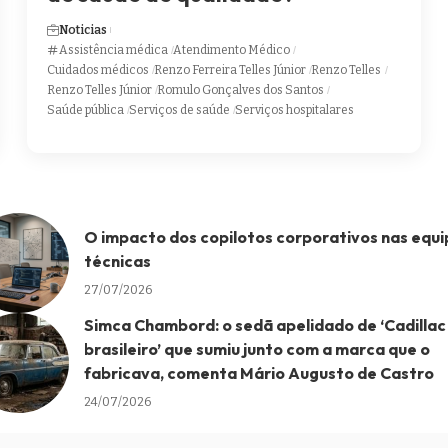
Noticias
Assistência médica
Atendimento Médico
Cuidados médicos
Renzo Ferreira Telles Júnior
Renzo Telles
Renzo Telles Júnior
Romulo Gonçalves dos Santos
Saúde pública
Serviços de saúde
Serviços hospitalares
O impacto dos copilotos corporativos nas equi
técnicas
27/07/2026
Simca Chambord: o sedã apelidado de ‘Cadillac
brasileiro’ que sumiu junto com a marca que o
fabricava, comenta Mário Augusto de Castro
24/07/2026