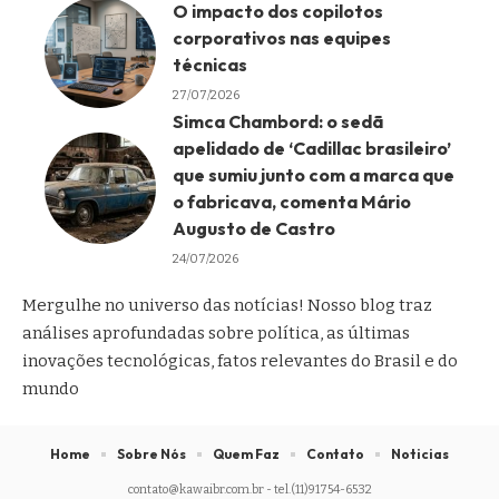
O impacto dos copilotos
corporativos nas equipes
técnicas
27/07/2026
Simca Chambord: o sedã
apelidado de ‘Cadillac brasileiro’
que sumiu junto com a marca que
o fabricava, comenta Mário
Augusto de Castro
24/07/2026
Mergulhe no universo das notícias! Nosso blog traz
análises aprofundadas sobre política, as últimas
inovações tecnológicas, fatos relevantes do Brasil e do
mundo
Home
Sobre Nós
Quem Faz
Contato
Noticias
contato@kawaibr.com.br
- tel.(11)91754-6532