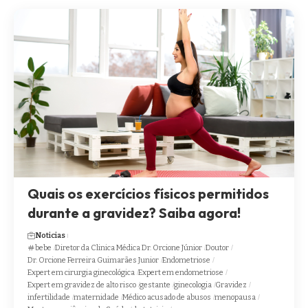
Quais os exercícios físicos permitidos
durante a gravidez? Saiba agora!
Noticias
bebe
Diretor da Clinica Médica Dr. Orcione Júnior
Doutor
Dr. Orcione Ferreira Guimarães Junior
Endometriose
Expert em cirurgia ginecológica
Expert em endometriose
Expert em gravidez de alto risco
gestante
ginecologia
Gravidez
infertilidade
maternidade
Médico acusado de abusos
menopausa