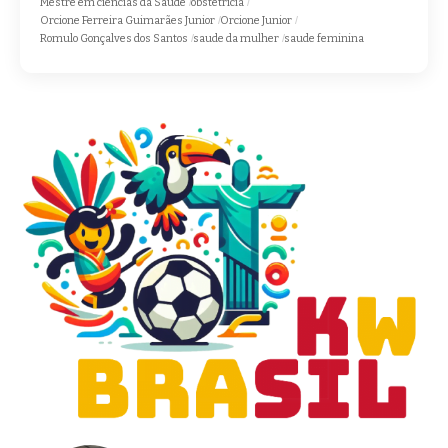
Mestre em ciências da Saúde
obstetricia
Orcione Ferreira Guimarães Junior
Orcione Junior
Romulo Gonçalves dos Santos
saude da mulher
saude feminina