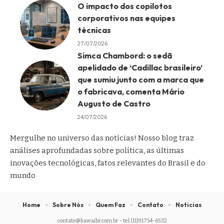
O impacto dos copilotos
corporativos nas equipes
técnicas
27/07/2026
Simca Chambord: o sedã
apelidado de ‘Cadillac brasileiro’
que sumiu junto com a marca que
o fabricava, comenta Mário
Augusto de Castro
24/07/2026
Mergulhe no universo das notícias! Nosso blog traz
análises aprofundadas sobre política, as últimas
inovações tecnológicas, fatos relevantes do Brasil e do
mundo
Home
Sobre Nós
Quem Faz
Contato
Noticias
contato@kawaibr.com.br
- tel.(11)91754-6532