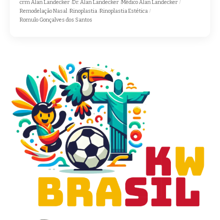
crm Alan Landecker
Dr. Alan Landecker
Médico Alan Landecker
Remodelação Nasal
Rinoplastia
Rinoplastia Estética
Romulo Gonçalves dos Santos