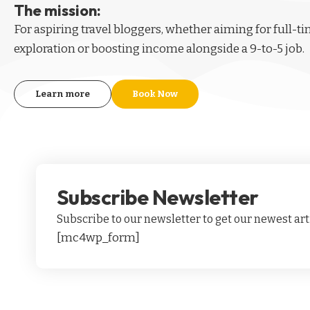
The mission:
For aspiring
travel bloggers
, whether aiming for full-t
exploration or boosting income alongside a 9-to-5 job.
Learn more
Book Now
Subscribe Newsletter
Subscribe to our newsletter to get our newest arti
[mc4wp_form]