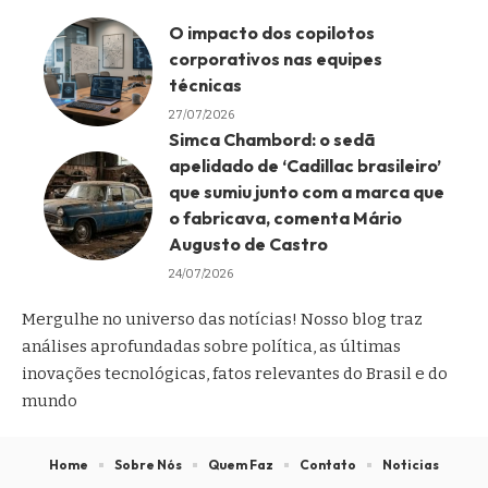
O impacto dos copilotos
corporativos nas equipes
técnicas
27/07/2026
Simca Chambord: o sedã
apelidado de ‘Cadillac brasileiro’
que sumiu junto com a marca que
o fabricava, comenta Mário
Augusto de Castro
24/07/2026
Mergulhe no universo das notícias! Nosso blog traz
análises aprofundadas sobre política, as últimas
inovações tecnológicas, fatos relevantes do Brasil e do
mundo
Home
Sobre Nós
Quem Faz
Contato
Noticias