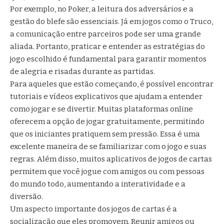
Por exemplo, no Poker, a leitura dos adversários e a
gestão do blefe são essenciais. Já em jogos como o Truco,
a comunicação entre parceiros pode ser uma grande
aliada. Portanto, praticar e entender as estratégias do
jogo escolhido é fundamental para garantir momentos
de alegria e risadas durante as partidas.
Para aqueles que estão começando, é possível encontrar
tutoriais e vídeos explicativos que ajudam a entender
como jogar e se divertir. Muitas plataformas online
oferecem a opção de jogar gratuitamente, permitindo
que os iniciantes pratiquem sem pressão. Essa é uma
excelente maneira de se familiarizar com o jogo e suas
regras. Além disso, muitos aplicativos de jogos de cartas
permitem que você jogue com amigos ou com pessoas
do mundo todo, aumentando a interatividade e a
diversão.
Um aspecto importante dos jogos de cartas é a
socialização que eles promovem. Reunir amigos ou