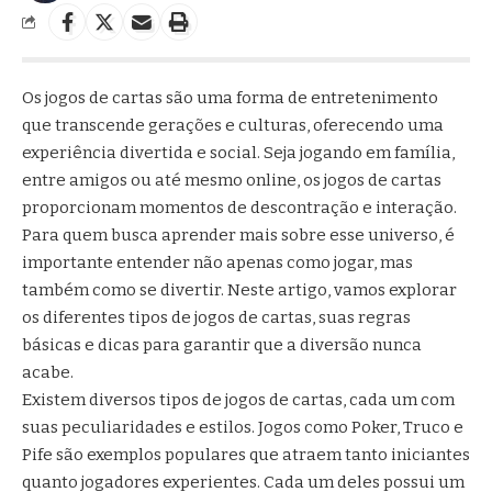
Os jogos de cartas são uma forma de entretenimento
que transcende gerações e culturas, oferecendo uma
experiência divertida e social. Seja jogando em família,
entre amigos ou até mesmo online, os jogos de cartas
proporcionam momentos de descontração e interação.
Para quem busca aprender mais sobre esse universo, é
importante entender não apenas como jogar, mas
também como se divertir. Neste artigo, vamos explorar
os diferentes tipos de jogos de cartas, suas regras
básicas e dicas para garantir que a diversão nunca
acabe.
Existem diversos tipos de jogos de cartas, cada um com
suas peculiaridades e estilos. Jogos como Poker, Truco e
Pife são exemplos populares que atraem tanto iniciantes
quanto jogadores experientes. Cada um deles possui um