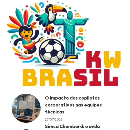
O impacto dos copilotos
corporativos nas equipes
técnicas
27/07/2026
Simca Chambord: o sedã