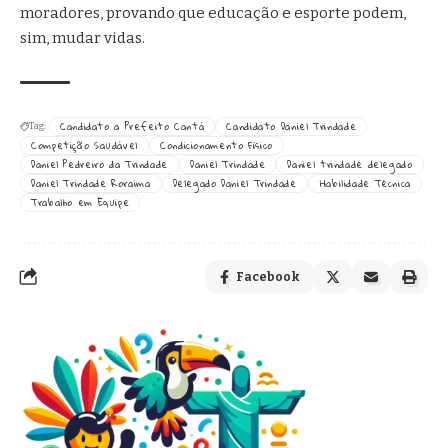
moradores, provando que educação e esporte podem,
sim, mudar vidas.
Candidato a Prefeito Cantá
Candidato Daniel Trindade
Tag:
Competição Saudável
Condicionamento Físico
Daniel Pedreiro da Trindade
Daniel Trindade
Daniel trindade delegado
Daniel Trindade Roraima
Delegado Daniel Trindade
Habilidade Técnica
Trabalho em Equipe
Facebook