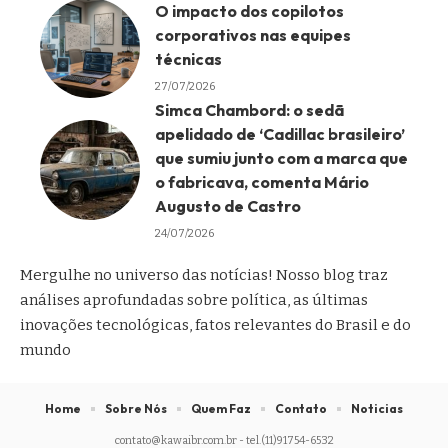
O impacto dos copilotos
corporativos nas equipes
técnicas
27/07/2026
Simca Chambord: o sedã
apelidado de ‘Cadillac brasileiro’
que sumiu junto com a marca que
o fabricava, comenta Mário
Augusto de Castro
24/07/2026
Mergulhe no universo das notícias! Nosso blog traz
análises aprofundadas sobre política, as últimas
inovações tecnológicas, fatos relevantes do Brasil e do
mundo
Home
Sobre Nós
Quem Faz
Contato
Noticias
contato@kawaibr.com.br
- tel.(11)91754-6532