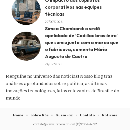
corporativos nas equipes
técnicas
27/07/2026
Simca Chambord: o sedã
apelidado de ‘Cadillac brasileiro’
que sumiu junto com a marca que
o fabricava, comenta Mário
Augusto de Castro
24/07/2026
Mergulhe no universo das notícias! Nosso blog traz
análises aprofundadas sobre política, as últimas
inovações tecnológicas, fatos relevantes do Brasil e do
mundo
Home
Sobre Nós
Quem Faz
Contato
Noticias
contato@kawaibr.com.br
- tel.(11)91754-6532