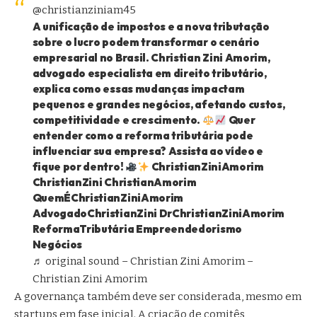
@christianziniam45
A unificação de impostos e a nova tributação
sobre o lucro podem transformar o cenário
empresarial no Brasil. Christian Zini Amorim,
advogado especialista em direito tributário,
explica como essas mudanças impactam
pequenos e grandes negócios, afetando custos,
competitividade e crescimento.
Quer
entender como a reforma tributária pode
influenciar sua empresa? Assista ao vídeo e
fique por dentro!
ChristianZiniAmorim
ChristianZini ChristianAmorim
QuemÉChristianZiniAmorim
AdvogadoChristianZini DrChristianZiniAmorim
ReformaTributária Empreendedorismo
Negócios
♬ original sound – Christian Zini Amorim –
Christian Zini Amorim
A governança também deve ser considerada, mesmo em
startups em fase inicial. A criação de comitês