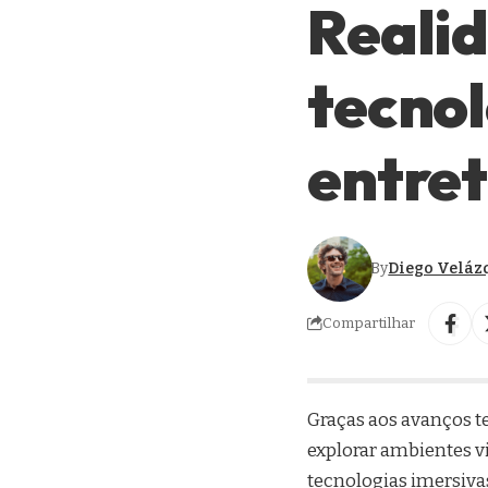
Realid
tecnol
entre
By
Diego Veláz
Compartilhar
Graças aos avanços te
explorar ambientes v
tecnologias imersivas