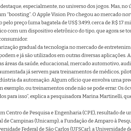
destaque, especialmente, no universo dos jogos. Mas, no 
e um “boosting”. O Apple Vision Pro chegou ao mercado no
 pelo preço (uma bagatela de US$ 3.499, cerca de R$ 17 mi
co com um dispositivo eletrônico do tipo, que agora se t
 consumidor.
arização gradual da tecnologia no mercado de entretenime
odem e já são utilizados em outras diversas aplicações. A
as áreas da saúde, educacional, mercado automotivo, audio
 aumentada já servem para treinamentos de médicos, piloto
indústria da automação. Algum ofício que envolva uma pr
exemplo, ou treinamentos onde não se pode errar. Os ócu
dos para isso”, explica a pesquisadora Marina Martinelli, 
m Centro de Pesquisa e Engenharia (CPE), resultado de um
al de Campinas (Unicamp), a Fundação de Amparo à Pesqu
versidade Federal de São Carlos (UFSCar), a Universidade d