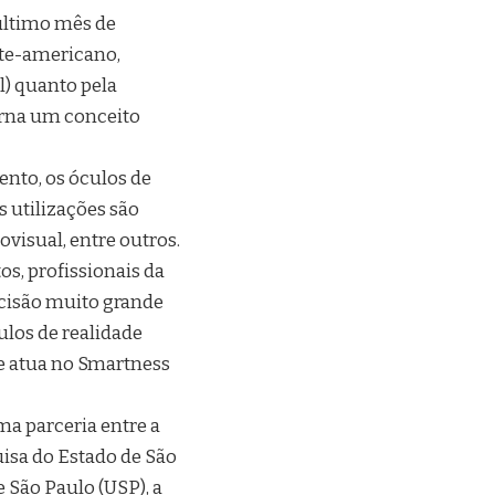
último mês de
rte-americano,
l) quanto pela
orna um conceito
nto, os óculos de
s utilizações são
visual, entre outros.
s, profissionais da
ecisão muito grande
los de realidade
que atua no Smartness
a parceria entre a
isa do Estado de São
e São Paulo (USP), a