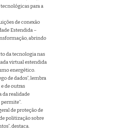
 tecnológicas para a
buições de conexão
idade Estendida –
ransformação, abrindo
cto da tecnologia nas
ada virtual estendida
sumo energético.
go de dados”, lembra
e de outras
a da realidade
 permite”.
geral de proteção de
 de politização sobre
os”, destaca.