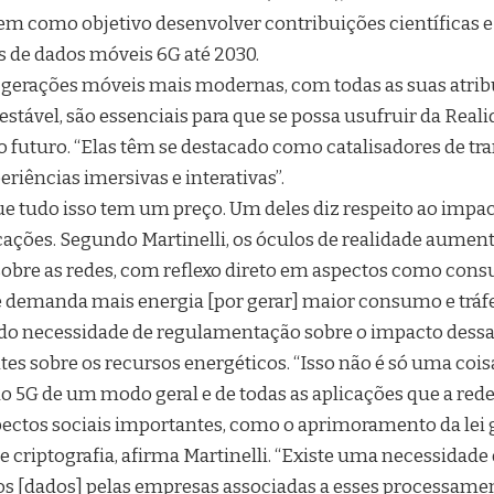
em como objetivo desenvolver contribuições científicas e
s de dados móveis 6G até 2030.
s gerações móveis mais modernas, com todas as suas atri
 estável, são essenciais para que se possa usufruir da Real
o futuro. “Elas têm se destacado como catalisadores de t
eriências imersivas e interativas”.
ue tudo isso tem um preço. Um deles diz respeito ao impa
ações. Segundo Martinelli, os óculos de realidade aument
obre as redes, com reflexo direto em aspectos como con
 demanda mais energia [por gerar] maior consumo e tráfe
ndo necessidade de regulamentação sobre o impacto dessa 
s sobre os recursos energéticos. “Isso não é só uma cois
o 5G de um modo geral e de todas as aplicações que a rede
pectos sociais importantes, como o aprimoramento da lei 
e criptografia, afirma Martinelli. “Existe uma necessidade
os [dados] pelas empresas associadas a esses processament