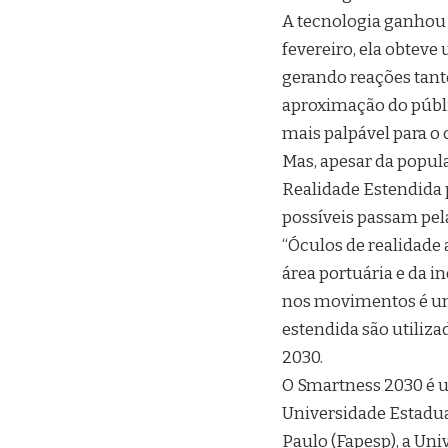
A tecnologia ganhou 
fevereiro, ela obtev
gerando reações tanto
aproximação do públi
mais palpável para o
Mas, apesar da popul
Realidade Estendida p
possíveis passam pel
“Óculos de realidade
área portuária e da 
nos movimentos é um 
estendida são utiliza
2030.
O Smartness 2030 é u
Universidade Estadu
Paulo (Fapesp), a Uni