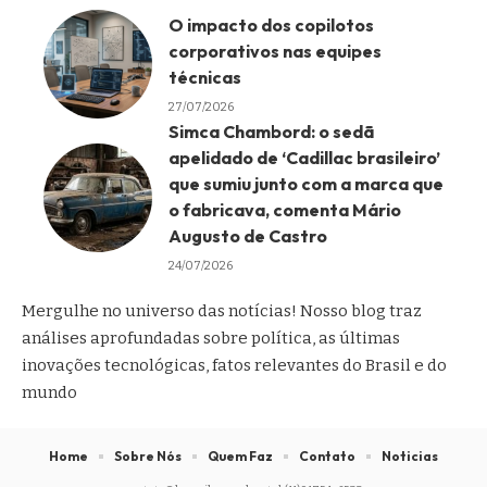
O impacto dos copilotos
corporativos nas equipes
técnicas
27/07/2026
Simca Chambord: o sedã
apelidado de ‘Cadillac brasileiro’
que sumiu junto com a marca que
o fabricava, comenta Mário
Augusto de Castro
24/07/2026
Mergulhe no universo das notícias! Nosso blog traz
análises aprofundadas sobre política, as últimas
inovações tecnológicas, fatos relevantes do Brasil e do
mundo
Home
Sobre Nós
Quem Faz
Contato
Noticias