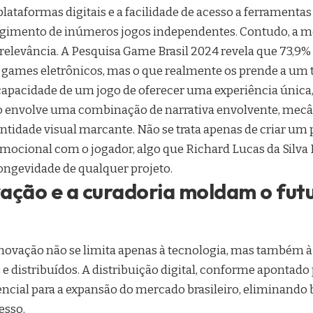
plataformas digitais e a facilidade de acesso a ferrament
gimento de inúmeros jogos independentes. Contudo, a me
 relevância. A Pesquisa Game Brasil 2024 revela que 73,9%
r games eletrônicos, mas o que realmente os prende a um t
 capacidade de um jogo de oferecer uma experiência única
so envolve uma combinação de narrativa envolvente, mecâ
ntidade visual marcante. Não se trata apenas de criar um
mocional com o jogador, algo que Richard Lucas da Silva
longevidade de qualquer projeto.
ação e a curadoria moldam o fut
 inovação não se limita apenas à tecnologia, mas também 
e distribuídos. A distribuição digital, conforme apontado
sencial para a expansão do mercado brasileiro, eliminando b
esso.