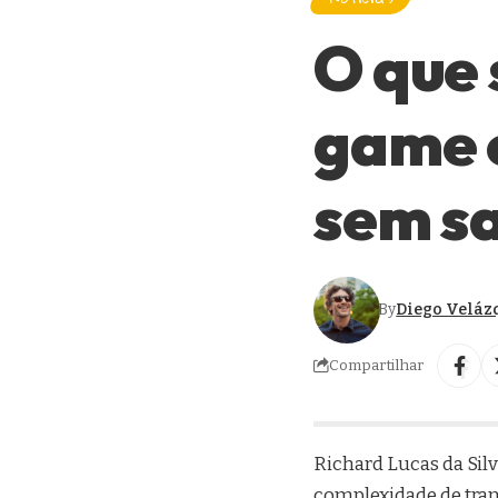
O que 
game 
sem sa
By
Diego Veláz
Compartilhar
Richard Lucas da Sil
complexidade de tran