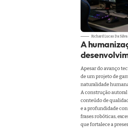
Richard Lucas Da Silv
A humanizaç
desenvolvi
Apesar do avanço te
de um projeto de game
naturalidade humana
A construção autora
conteúdo de qualidad
e a profundidade cont
frases robóticas, exc
que fortalece a prese