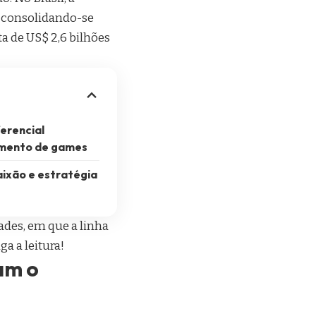
, consolidando-se
a de US$ 2,6 bilhões
erencial
imento de games
ixão e estratégia
ades, em que a linha
a a leitura!
am o