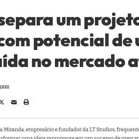
separa um projet
com potencial de
ída no mercado a
quez
va Miranda, empresário e fundador da LT Studios, frequen
sformar uma ideia promissora em um sucesso de mercado.