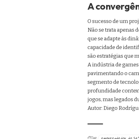
A convergên
O sucesso de um proje
Não se trata apenas 
que se adapte às din
capacidade de identif
são estratégias que 
A indústria de games 
pavimentando o cami
segmento de tecnologi
profundidade contex
jogos, mas legados d
Autor: Diego Rodríg
empreendedor do se
Tag: