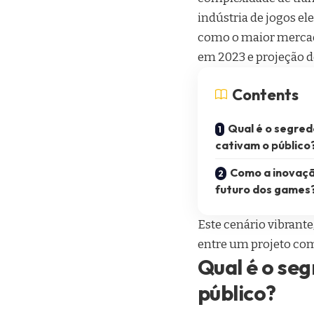
indústria de jogos e
como o maior mercado
em 2023 e projeção de
Contents
Qual é o segred
cativam o público
Como a inovaçã
futuro dos games
Este cenário vibrant
entre um projeto com 
Qual é o seg
público?