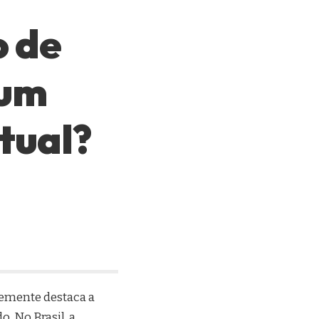
o de
 um
tual?
temente destaca a
 No Brasil, a