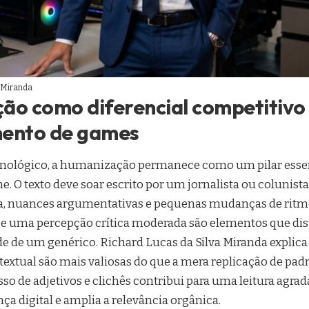
a Miranda
ão como diferencial competitivo
mento de games
cnológico, a humanização permanece como um pilar essen
. O texto deve soar escrito por um jornalista ou colunist
, nuances argumentativas e pequenas mudanças de ritm
l e uma percepção crítica moderada são elementos que d
e de um genérico. Richard Lucas da Silva Miranda explica
extual são mais valiosas do que a mera replicação de padr
esso de adjetivos e clichês contribui para uma leitura agrad
nça digital e amplia a relevância orgânica.