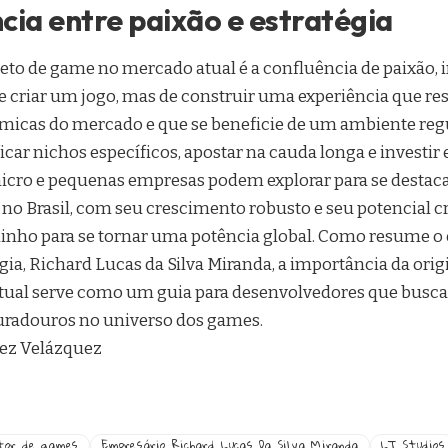
cia entre paixão e estratégia
to de game no mercado atual é a confluência de paixão, i
de criar um jogo, mas de construir uma experiência que re
âmicas do mercado e que se beneficie de um ambiente regu
icar nichos específicos, apostar na cauda longa e investir
micro e pequenas empresas podem explorar para se destaca
no Brasil, com seu crescimento robusto e seu potencial cri
nho para se tornar uma potência global. Como resume o
a, Richard Lucas da Silva Miranda, a importância da orig
tual serve como um guia para desenvolvedores que busca
uradouros no universo dos games.
uez Velázquez
tor de games
Empresário Richard Lucas Da Silva Miranda
LT Studios