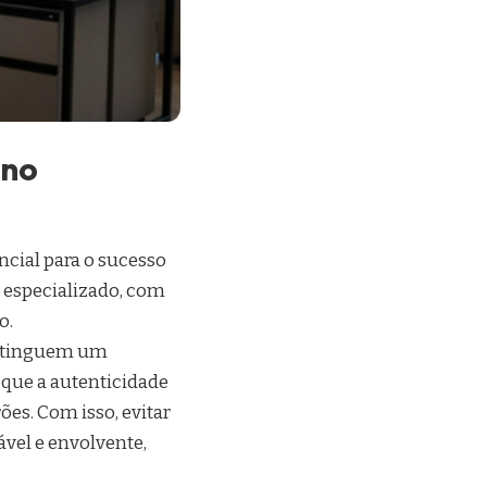
 no
cial para o sucesso
a especializado, com
o.
istinguem um
 que a autenticidade
ões. Com isso, evitar
ável e envolvente,