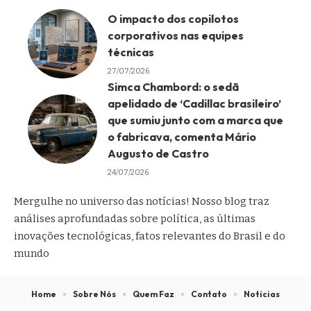
O impacto dos copilotos
corporativos nas equipes
técnicas
27/07/2026
Simca Chambord: o sedã
apelidado de ‘Cadillac brasileiro’
que sumiu junto com a marca que
o fabricava, comenta Mário
Augusto de Castro
24/07/2026
Mergulhe no universo das notícias! Nosso blog traz
análises aprofundadas sobre política, as últimas
inovações tecnológicas, fatos relevantes do Brasil e do
mundo
Home
Sobre Nós
Quem Faz
Contato
Noticias