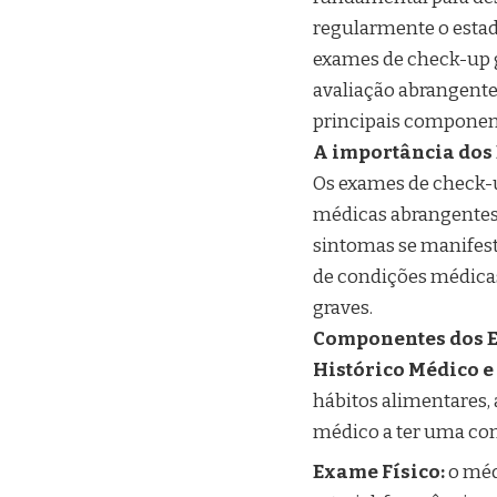
regularmente o estad
exames de check-up 
avaliação abrangente 
principais component
A importância dos
Os exames de check-
médicas abrangentes 
sintomas se manifest
de condições médicas
graves.
Componentes dos E
Histórico Médico e 
hábitos alimentares, 
médico a ter uma com
Exame Físico:
o méd