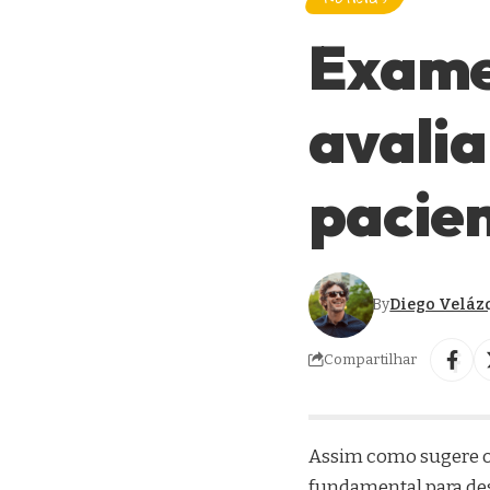
Exame
avalia
pacie
By
Diego Veláz
Compartilhar
Assim como sugere o
fundamental para desf