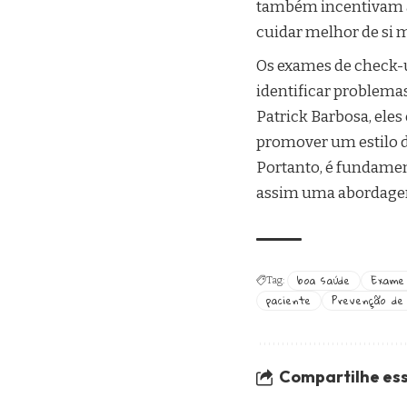
também incentivam a 
cuidar melhor de si
Os exames de check-up
identificar problema
Patrick Barbosa, ele
promover um estilo d
Portanto, é fundamen
assim uma abordagem
boa saúde
Exame 
Tag:
paciente
Prevenção de
Compartilhe ess