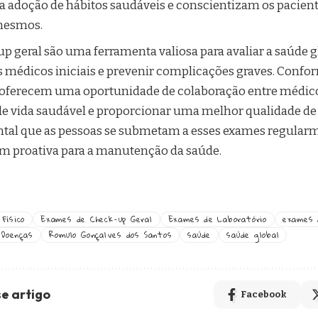
adoção de hábitos saudáveis ​​e conscientizam os pacien
 mesmos.
 geral são uma ferramenta valiosa para avaliar a saúde g
s médicos iniciais e prevenir complicações graves. Conf
s oferecem uma oportunidade de colaboração entre médico
e vida saudável e proporcionar uma melhor qualidade de v
tal que as pessoas se submetam a esses exames regularm
 proativa para a manutenção da saúde.
Físico
Exames de Check-up Geral
Exames de Laboratório
exames 
 Doenças
Romulo Gonçalves dos Santos
saúde
saúde global
e artigo
Facebook