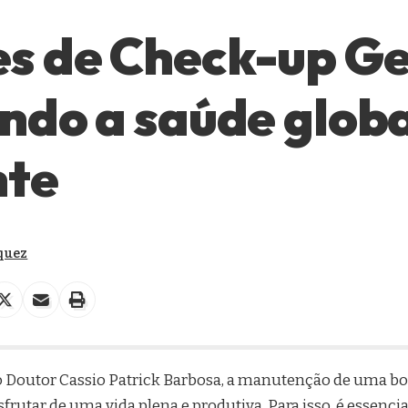
s de Check-up Ge
ndo a saúde globa
nte
quez
 Doutor Cassio Patrick Barbosa, a manutenção de uma bo
rutar de uma vida plena e produtiva. Para isso, é essenci