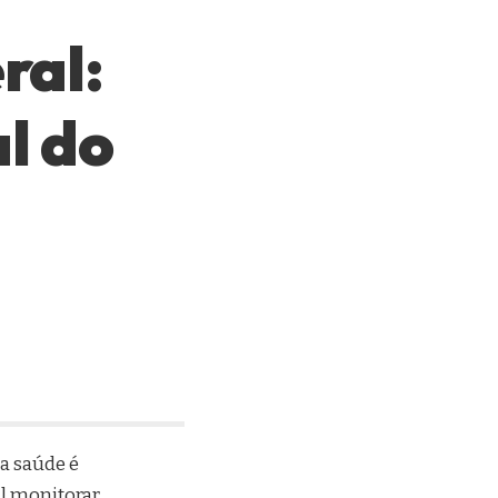
ral:
l do
a saúde é
al monitorar