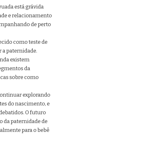
uada está grávida
dade e relacionamento
acompanhando de perto
ecido como teste de
 a paternidade.
inda existem
segmentos da
ticas sobre como
continuar explorando
ntes do nascimento, e
debatidos. O futuro
o da paternidade de
ipalmente para o bebê