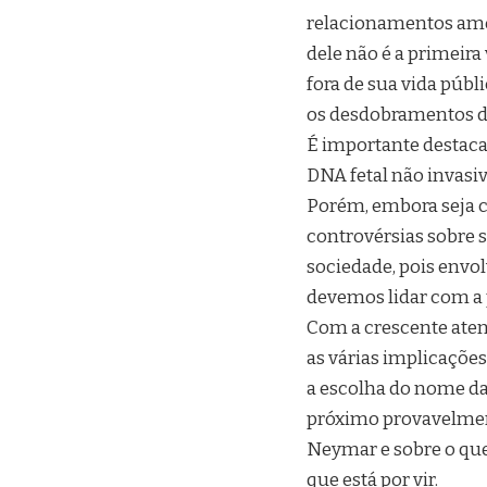
relacionamentos amor
dele não é a primeir
fora de sua vida púb
os desdobramentos de
É importante destaca
DNA fetal não invasi
Porém, embora seja c
controvérsias sobre 
sociedade, pois envo
devemos lidar com a p
Com a crescente aten
as várias implicações
a escolha do nome da
próximo provavelmen
Neymar e sobre o que 
que está por vir.