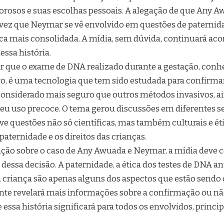
osos e suas escolhas pessoais. A alegação de que Any Aw
a vez que Neymar se vê envolvido em questões de paterni
lica mais consolidada. A mídia, sem dúvida, continuará 
ssa história.
r que o exame de DNA realizado durante a gestação, conh
vo, é uma tecnologia que tem sido estudada para confirmar
onsiderado mais seguro que outros métodos invasivos, a
seu uso precoce. O tema gerou discussões em diferentes 
lve questões não só científicas, mas também culturais e é
aternidade e os direitos das crianças.
ção sobre o caso de Any Awuada e Neymar, a mídia deve 
 dessa decisão. A paternidade, a ética dos testes de DNA a
 criança são apenas alguns dos aspectos que estão sendo 
te revelará mais informações sobre a confirmação ou nã
essa história significará para todos os envolvidos, princ