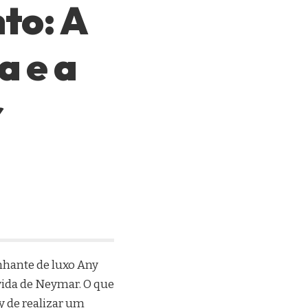
to: A
a e a
r
nhante de luxo Any
ida de Neymar. O que
y de realizar um