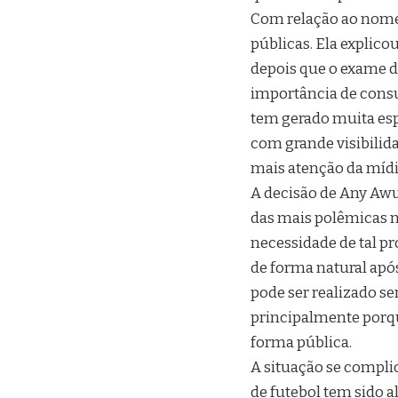
Com relação ao nome
públicas. Ela explico
depois que o exame d
importância de consu
tem gerado muita esp
com grande visibilid
mais atenção da mídi
A decisão de Any Awu
das mais polêmicas no
necessidade de tal p
de forma natural apó
pode ser realizado s
principalmente porqu
forma pública.
A situação se compli
de futebol tem sido 