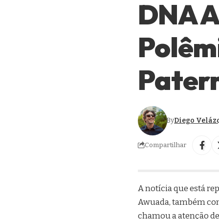
DNA A
Polêm
Pater
By
Diego Veláz
Compartilhar
A notícia que está r
Awuada, também conh
chamou a atenção de t