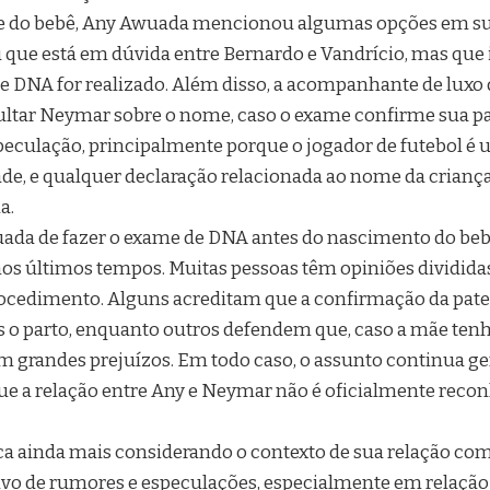
 do bebê, Any Awuada mencionou algumas opções em su
u que está em dúvida entre Bernardo e Vandrício, mas que 
e DNA for realizado. Além disso, a acompanhante de luxo
ltar Neymar sobre o nome, caso o exame confirme sua pat
eculação, principalmente porque o jogador de futebol é 
ade, e qualquer declaração relacionada ao nome da criança
a.
ada de fazer o exame de DNA antes do nascimento do beb
s últimos tempos. Muitas pessoas têm opiniões divididas 
rocedimento. Alguns acreditam que a confirmação da pater
s o parto, enquanto outros defendem que, caso a mãe ten
em grandes prejuízos. Em todo caso, o assunto continua g
e a relação entre Any e Neymar não é oficialmente recon
ca ainda mais considerando o contexto de sua relação co
alvo de rumores e especulações, especialmente em relação