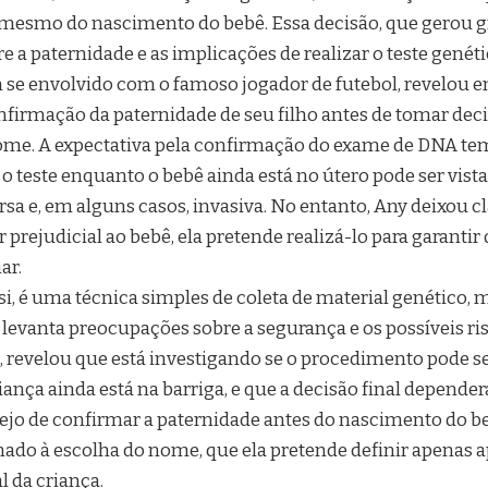
mesmo do nascimento do bebê. Essa decisão, que gerou g
e a paternidade e as implicações de realizar o teste genéti
se envolvido com o famoso jogador de futebol, revelou e
onfirmação da paternidade de seu filho antes de tomar dec
me. A expectativa pela confirmação do exame de DNA tem
er o teste enquanto o bebê ainda está no útero pode ser vi
 e, em alguns casos, invasiva. No entanto, Any deixou cla
prejudicial ao bebê, ela pretende realizá-lo para garantir 
ar.
, é uma técnica simples de coleta de material genético, m
 levanta preocupações sobre a segurança e os possíveis ri
, revelou que está investigando se o procedimento pode se
ança ainda está na barriga, e que a decisão final depender
sejo de confirmar a paternidade antes do nascimento do be
ado à escolha do nome, que ela pretende definir apenas 
l da criança.