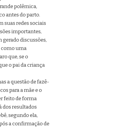
rande polêmica,
co antes do parto.
m suas redes sociais
isões importantes,
 gerado discussões,
sta como uma
ro que, se o
que o pai da criança
as a questão de fazê-
scos para a mãe e o
r feito de forma
á dos resultados
bê, segundo ela,
após a confirmação de