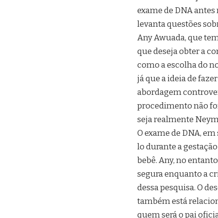
exame de DNA antes 
levanta questões sobr
Any Awuada, que tem 
que deseja obter a c
como a escolha do no
já que a ideia de faz
abordagem controversa
procedimento não for 
seja realmente Neym
O exame de DNA, em si
lo durante a gestação
bebê. Any, no entanto
segura enquanto a cri
dessa pesquisa. O de
também está relacion
quem será o pai oficia