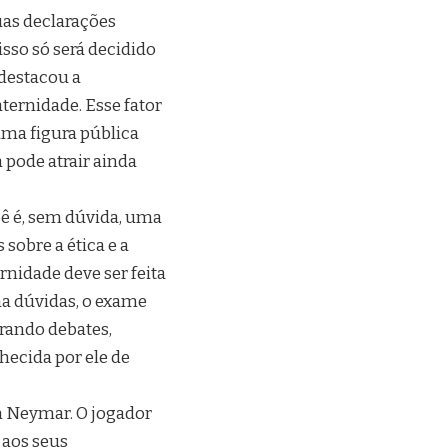
as declarações
isso só será decidido
 destacou a
ernidade. Esse fator
uma figura pública
 pode atrair ainda
ê é, sem dúvida, uma
sobre a ética e a
nidade deve ser feita
ha dúvidas, o exame
erando debates,
hecida por ele de
m Neymar. O jogador
 aos seus