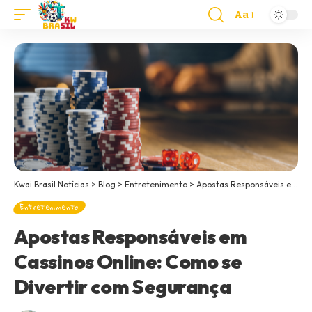
Aa
Kwai Brasil Notícias
>
Blog
>
Entretenimento
>
Apostas Responsáveis em Cassinos Online: Como se Divertir com Segurança
Entretenimento
Apostas Responsáveis em
Cassinos Online: Como se
Divertir com Segurança