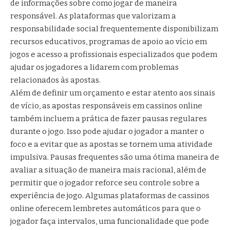
de informações sobre como jogar de maneira
responsável. As plataformas que valorizam a
responsabilidade social frequentemente disponibilizam
recursos educativos, programas de apoio ao vício em
jogos e acesso a profissionais especializados que podem
ajudar os jogadores a lidarem com problemas
relacionados às apostas.
Além de definir um orçamento e estar atento aos sinais
de vício, as apostas responsáveis em cassinos online
também incluem a prática de fazer pausas regulares
durante o jogo. Isso pode ajudar o jogador a manter o
foco e a evitar que as apostas se tornem uma atividade
impulsiva. Pausas frequentes são uma ótima maneira de
avaliar a situação de maneira mais racional, além de
permitir que o jogador reforce seu controle sobre a
experiência de jogo. Algumas plataformas de cassinos
online oferecem lembretes automáticos para que o
jogador faça intervalos, uma funcionalidade que pode