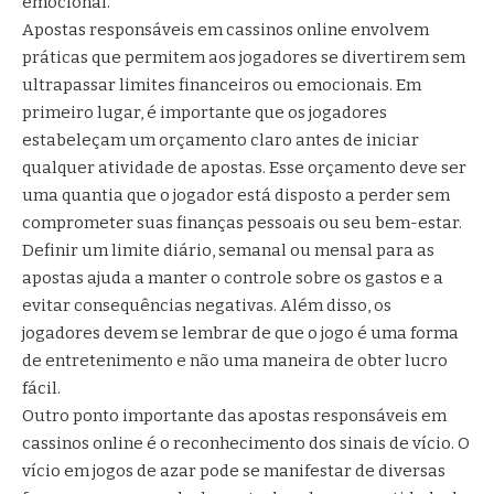
emocional.
Apostas responsáveis em cassinos online envolvem
práticas que permitem aos jogadores se divertirem sem
ultrapassar limites financeiros ou emocionais. Em
primeiro lugar, é importante que os jogadores
estabeleçam um orçamento claro antes de iniciar
qualquer atividade de apostas. Esse orçamento deve ser
uma quantia que o jogador está disposto a perder sem
comprometer suas finanças pessoais ou seu bem-estar.
Definir um limite diário, semanal ou mensal para as
apostas ajuda a manter o controle sobre os gastos e a
evitar consequências negativas. Além disso, os
jogadores devem se lembrar de que o jogo é uma forma
de entretenimento e não uma maneira de obter lucro
fácil.
Outro ponto importante das apostas responsáveis em
cassinos online é o reconhecimento dos sinais de vício. O
vício em jogos de azar pode se manifestar de diversas