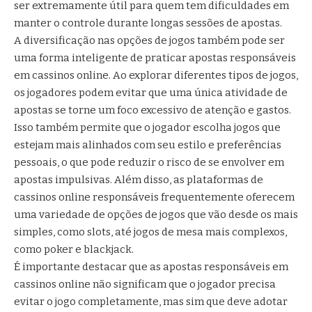
ser extremamente útil para quem tem dificuldades em
manter o controle durante longas sessões de apostas.
A diversificação nas opções de jogos também pode ser
uma forma inteligente de praticar apostas responsáveis
em cassinos online. Ao explorar diferentes tipos de jogos,
os jogadores podem evitar que uma única atividade de
apostas se torne um foco excessivo de atenção e gastos.
Isso também permite que o jogador escolha jogos que
estejam mais alinhados com seu estilo e preferências
pessoais, o que pode reduzir o risco de se envolver em
apostas impulsivas. Além disso, as plataformas de
cassinos online responsáveis frequentemente oferecem
uma variedade de opções de jogos que vão desde os mais
simples, como slots, até jogos de mesa mais complexos,
como poker e blackjack.
É importante destacar que as apostas responsáveis em
cassinos online não significam que o jogador precisa
evitar o jogo completamente, mas sim que deve adotar